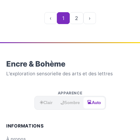
‹
1
2
›
Encre & Bohème
L'exploration sensorielle des arts et des lettres
APPARENCE
☀️
💻
🌙
Clair
Sombre
Auto
INFORMATIONS
À propos