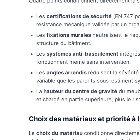
Quatre points conditionnent directement la 
Les
certifications de sécurité
(EN 747 pou
résistance mécanique validée par un organ
Les
fixations murales
neutralisent le ris
structure du bâtiment.
Les
systèmes anti-basculement
intégrés
fonctionnent même sans intervention.
Les
angles arrondis
réduisent la sévérité
variable que les parents sous-estiment 
La
hauteur du centre de gravité
du meuble
et chargé en partie supérieure, plus le ris
Choix des matériaux et priorité à l
Le
choix du matériau
conditionne directemen