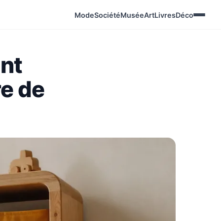
Mode
Société
Musée
Art
Livres
Déco
nt
re de