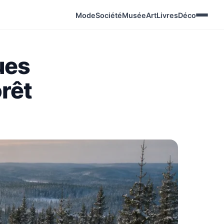
Mode
Société
Musée
Art
Livres
Déco
ues
orêt