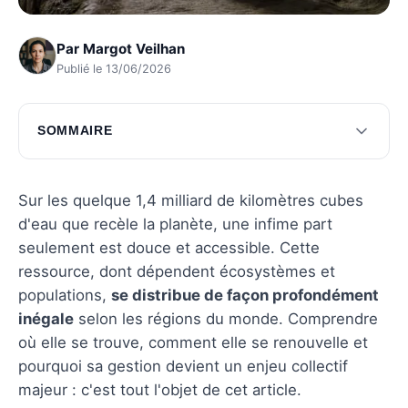
Par
Margot Veilhan
Publié le 13/06/2026
SOMMAIRE
Répartition mondiale de l'eau douce
Enjeux liés à l'eau douce
Sur les quelque 1,4 milliard de kilomètres cubes
d'eau que recèle la planète, une infime part
Chiffres clés sur l'eau douce
seulement est douce et accessible. Cette
Questions fréquentes
ressource, dont dépendent écosystèmes et
populations,
se distribue de façon profondément
inégale
selon les régions du monde. Comprendre
où elle se trouve, comment elle se renouvelle et
pourquoi sa gestion devient un enjeu collectif
majeur : c'est tout l'objet de cet article.