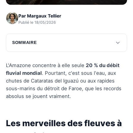
Par
Margaux Tellier
Publié le 18/05/2026
SOMMAIRE
Les merveilles des fleuves à haut débit
Chutes d'eau, force et beauté
L'Amazone concentre à elle seule
20 % du débit
fluvial mondial
. Pourtant, c'est sous l'eau, aux
Questions fréquentes
chutes de Cataratas del Iguazú ou aux rapides
sous-marins du détroit de Faroe, que les records
absolus se jouent vraiment.
Les merveilles des fleuves à