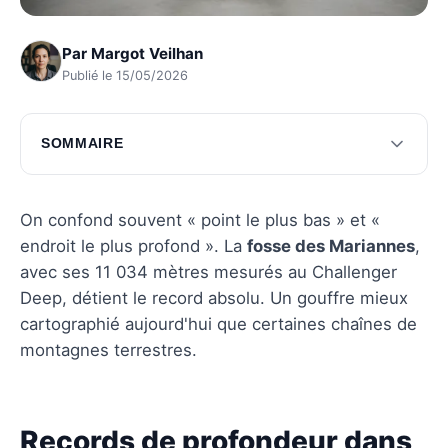
Par
Margot Veilhan
Publié le 15/05/2026
SOMMAIRE
Records de profondeur dans les océans
Classement des fosses océaniques les plus
On confond souvent « point le plus bas » et «
profondes
endroit le plus profond ». La
fosse des Mariannes
,
avec ses 11 034 mètres mesurés au Challenger
Explorations scientifiques mémorables
Deep, détient le record absolu. Un gouffre mieux
Questions fréquentes
cartographié aujourd'hui que certaines chaînes de
montagnes terrestres.
Records de profondeur dans