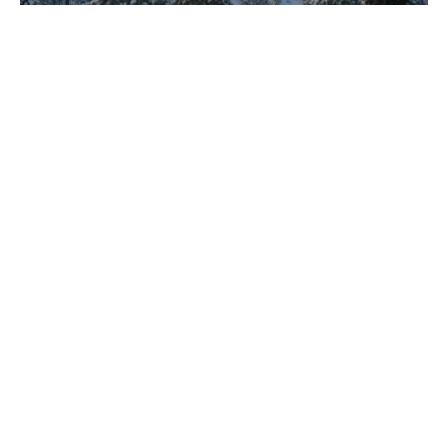
Forêt boréale : étendue, faune et rôle
écologique majeur
Découvrez pourquoi la taïga couvre 1,9 milliard
d'hectares et stocke d'immenses quantités de carbone.
Explorez les secrets de ce poumon vert essentiel.
Encre & Bohème
L'exploration sensorielle des arts et des lettres